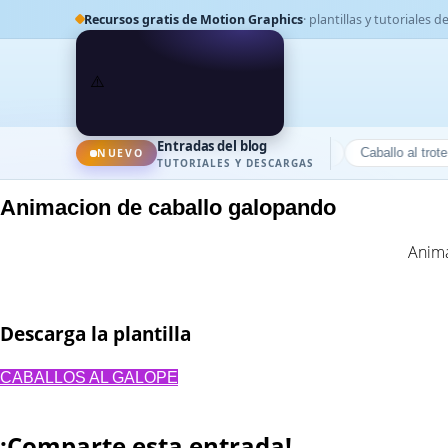
Recursos gratis de Motion Graphics
· plantillas y tutoriales d
Entradas del blog
Elefante ciclo de caminado
NUEVO
Caballo al paso
Caballo al trote
C
TUTORIALES Y DESCARGAS
Animacion de caballo galopando
Anima
Descarga la plantilla
CABALLOS AL GALOPE
¡Comparte esta entrada!