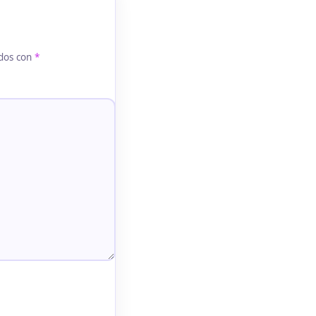
ados con
*