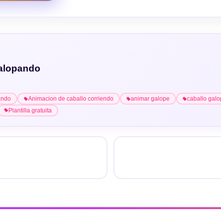
galopando
ando
Animacion de caballo corriendo
animar galope
caballo gal
Plantilla gratuita