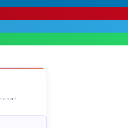
ados con
*