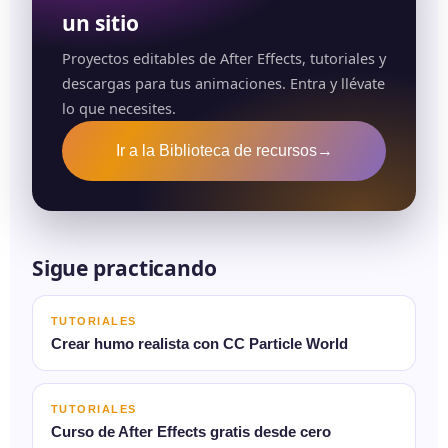
un sitio
Proyectos editables de After Effects, tutoriales y
descargas para tus animaciones. Entra y llévate
lo que necesites.
Ir a la Biblioteca de recursos
→
Sigue practicando
TUTORIALES
Crear humo realista con CC Particle World
TUTORIALES
Curso de After Effects gratis desde cero