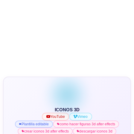
ICONOS 3D
YouTube
Vimeo
Plantilla editable
como hacer figuras 3d after effects
crear iconos 3d after effects
descargar iconos 3d