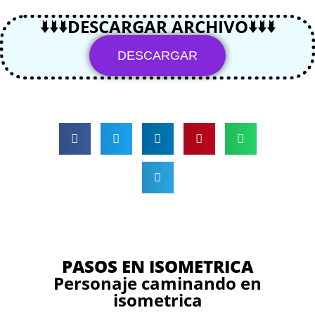
🢛🢛🢛DESCARGAR ARCHIVO🢛🢛🢛
DESCARGAR
PASOS EN ISOMETRICA
Personaje caminando en
isometrica