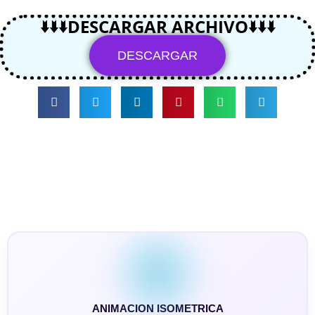
🢛🢛🢛DESCARGAR ARCHIVO🢛🢛🢛
DESCARGAR
ANIMACION ISOMETRICA